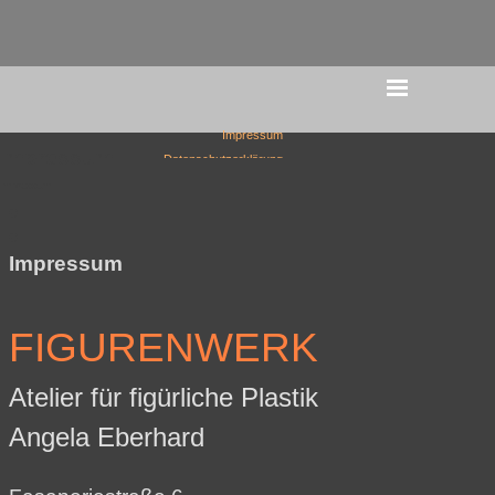
Direkt zum Seiteninhalt
Menü überspringen
Impressum
Impressum
Datenschutzerklärung
Impressum
e
e
Impressum
FIGURENWERK
Atelier für figürliche Plastik
Angela Eberhard